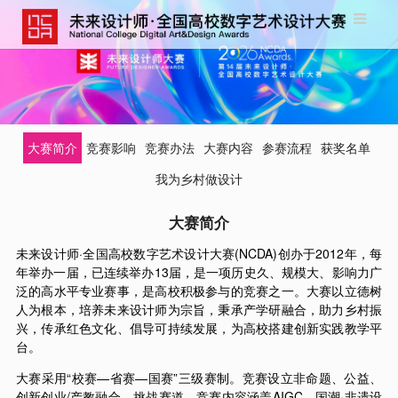
大赛简介
竞赛影响
竞赛办法
大赛内容
参赛流程
获奖名单
我为乡村做设计
大赛简介
未来设计师·全国高校数字艺术设计大赛(NCDA)创办于2012年，每
年举办一届，已连续举办13届，是一项历史久、规模大、影响力广
泛的高水平专业赛事，是高校积极参与的竞赛之一。大赛以立德树
人为根本，培养未来设计师为宗旨，秉承产学研融合，助力乡村振
兴，传承红色文化、倡导可持续发展，为高校搭建创新实践教学平
台。
大赛采用“校赛—省赛—国赛”三级赛制。竞赛设立非命题、公益、
创新创业/产教融合、挑战赛道，竞赛内容涵盖AIGC、国潮·非遗设